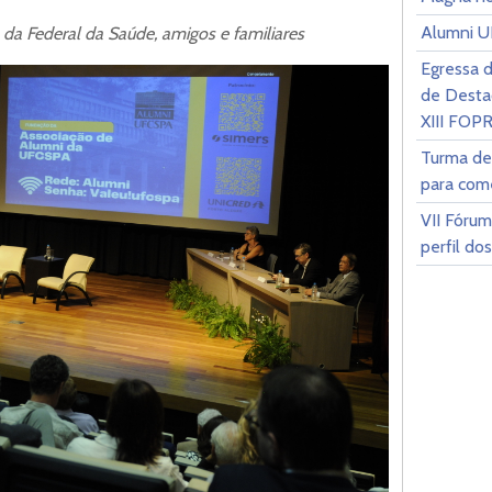
Alumni 
da Federal da Saúde, amigos e familiares
Egressa 
de Desta
XIII FOP
Turma de
para com
VII Fóru
perfil d