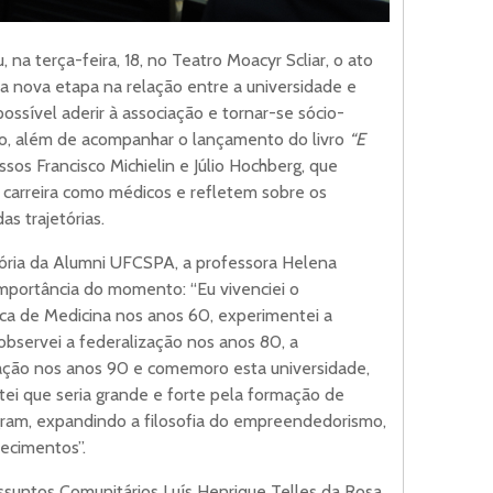
, na terça-feira, 18, no Teatro Moacyr Scliar, o ato
a nova etapa na relação entre a universidade e
ossível aderir à associação e tornar-se sócio-
ão, além de acompanhar o lançamento do livro
“E
essos Francisco Michielin e Júlio Hochberg, que
 carreira como médicos e refletem sobre os
s trajetórias.
isória da Alumni UFCSPA, a professora Helena
mportância do momento: “Eu vivenciei o
ca de Medicina nos anos 60, experimentei a
bservei a federalização nos anos 80, a
ação nos anos 90 e comemoro esta universidade,
ei que seria grande e forte pela formação de
egram, expandindo a filosofia do empreendedorismo,
hecimentos”.
Assuntos Comunitários Luís Henrique Telles da Rosa