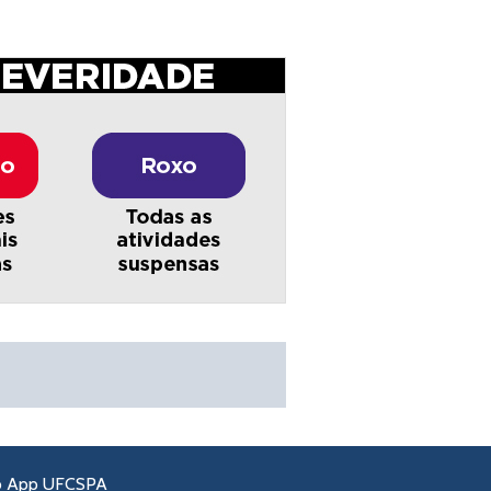
o App UFCSPA