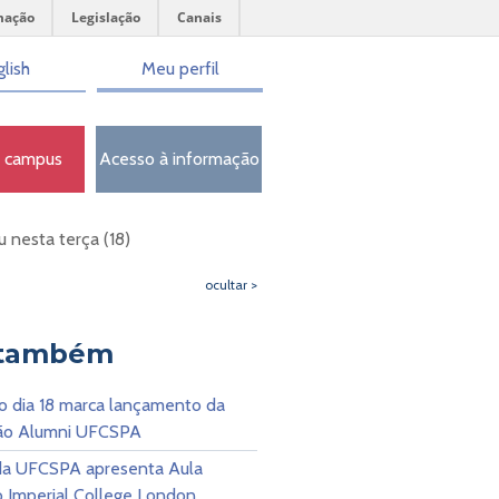
mação
Legislação
Canais
lish
Meu perfil
o campus
Acesso à informação
nesta terça (18)
ocultar >
 também
o dia 18 marca lançamento da
ão Alumni UFCSPA
da UFCSPA apresenta Aula
 Imperial College London