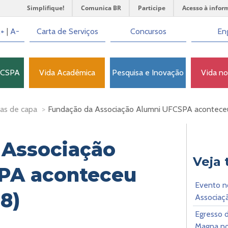
Simplifique!
Comunica BR
Participe
Acesso à infor
+
|
A-
Carta de Serviços
Concursos
Eng
FCSPA
Vida Acadêmica
Pesquisa e Inovação
Vida n
as de capa
>
Fundação da Associação Alumni UFCSPA aconteceu 
 Associação
Veja
PA aconteceu
Evento n
18)
Associaç
Egresso 
Magna no