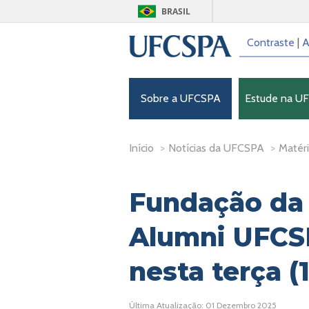
BRASIL
Contraste
|
A
Sobre a UFCSPA
Estude na U
Início
>
Notícias da UFCSPA
>
Matéri
Fundação da
Alumni UFCS
nesta terça (
Última Atualização: 01 Dezembro 2025