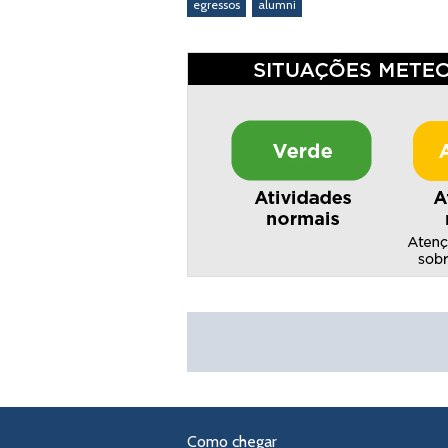
egressos
alumni
Como chegar