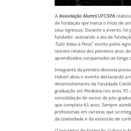
A
Associação Alumni UFCSPA
realizou
de fundação que marca o início de um
seus egressos. Durante o evento, foi p
fundador, assinando a ata de fundaç
Tudo Valeu a Pena”
, escrito pelos egr
reúnem relatos dos primeiros anos de
aprendizados conquistados ao longo da
Integrante da primeira diretoria prov
Hubert abriu o evento destacando a i
desenvolvimento da Faculdade Católi
graduação em Medicina nos anos 70, o
consolidação de cursos de pós-gradu
que completa 65 anos. Sempre acredit
profissionais em carreiras que se int
da criatividade e da extensão de con
O pró-reitor de Extensão, Cultura e 