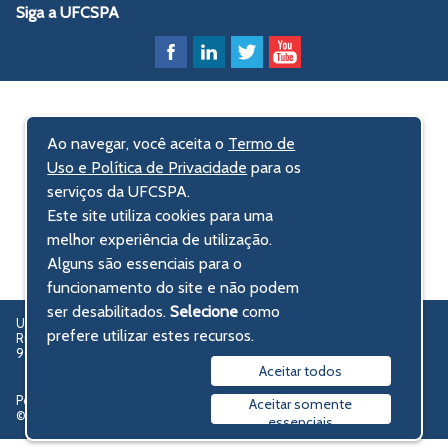
Siga a UFCSPA
Ao navegar, você aceita o
Termo de
Uso e Política de Privacidade
para os
serviços da UFCSPA.
Este site utiliza cookies para uma
melhor experiência de utilização.
Alguns são essenciais para o
funcionamento do site e não podem
ser desabilitados.
Selecione
como
UFCSPA – Universidade Federal de Ciências da Saúde de Porto Alegre
prefere utilizar estes recursos.
Rua Sarmento Leite, 245 - Centro Histórico
90050-170 Porto Alegre, RS, Brasil
Aceitar todos
Política de privacidade
Aceitar somente
© 2009-2026 UFCSPA
essenciais