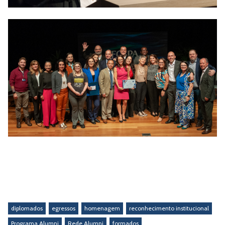
diplomados
egressos
homenagem
reconhecimento institucional
Programa Alumni
Rede Alumni
formados