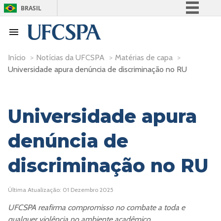
BRASIL
Simplifique!
Comunica BR
Participe
Início
>
Notícias da UFCSPA
>
Matérias de capa
>
Universidade apura denúncia de discriminação no RU
Acesso à informação
Legislação
Canais
Universidade apura
denúncia de
discriminação no RU
Última Atualização: 01 Dezembro 2025
UFCSPA reafirma compromisso no combate a toda e
qualquer violência no ambiente acadêmico