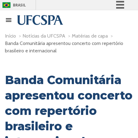
BRASIL
Simplifique!
Comunica BR
Participe
Início
>
Notícias da UFCSPA
>
Matérias de capa
>
Banda Comunitária apresentou concerto com repertório
Acesso à informação
brasileiro e internacional
Legislação
Canais
Banda Comunitária
apresentou concerto
com repertório
brasileiro e