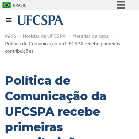
BRASIL
Simplifique!
Comunica BR
Participe
Início
>
Notícias da UFCSPA
>
Matérias de capa
>
Política de Comunicação da UFCSPA recebe primeiras
Acesso à informação
contribuições
Legislação
Canais
Política de
Comunicação da
UFCSPA recebe
primeiras