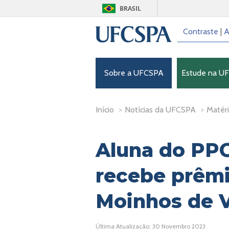
BRASIL
Contraste
|
A
Sobre a UFCSPA
Estude na U
Início
>
Notícias da UFCSPA
>
Matéri
Aluna do PP
recebe prêmi
Moinhos de 
Última Atualização: 30 Novembro 2023