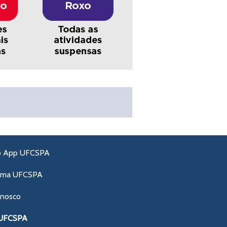
o App UFCSPA
ama UFCSPA
onosco
 UFCSPA