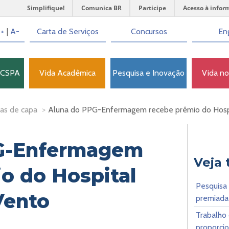
Simplifique!
Comunica BR
Participe
Acesso à infor
+
|
A-
Carta de Serviços
Concursos
Eng
FCSPA
Vida Acadêmica
Pesquisa e Inovação
Vida n
as de capa
>
Aluna do PPG-Enfermagem recebe prêmio do Hosp
G-Enfermagem
Veja
o do Hospital
Pesquisa
Vento
premiada
Trabalho
proporcio