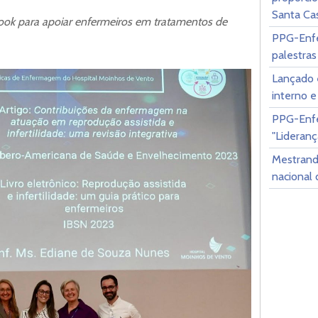
Santa Ca
ok para apoiar enfermeiros em tratamentos de
PPG-Enfe
palestras
Lançado e
interno 
PPG-Enf
"Lideran
Mestrand
nacional 