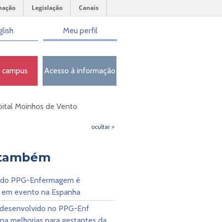
mação
Legislação
Canais
lish
Meu perfil
o campus
Acesso à informação
ital Moinhos de Vento
ocultar >
 também
 do PPG-Enfermagem é
 em evento na Espanha
 desenvolvido no PPG-Enf
na melhorias para gestantes da