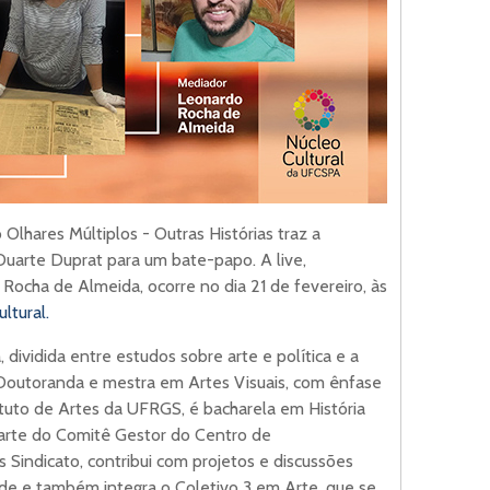
lhares Múltiplos - Outras Histórias traz a
 Duarte Duprat para um bate-papo. A live,
ocha de Almeida, ocorre no dia 21 de fevereiro, às
ltural.
dividida entre estudos sobre arte e política e a
outoranda e mestra em Artes Visuais, com ênfase
stituto de Artes da UFRGS, é bacharela em História
parte do Comitê Gestor do Centro de
indicato, contribui com projetos e discussões
ade e também integra o Coletivo 3 em Arte, que se