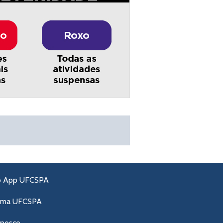
o App UFCSPA
ama UFCSPA
onosco