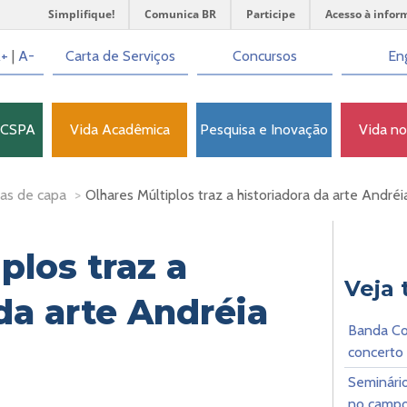
Simplifique!
Comunica BR
Participe
Acesso à infor
+
|
A-
Carta de Serviços
Concursos
Eng
FCSPA
Vida Acadêmica
Pesquisa e Inovação
Vida n
as de capa
>
Olhares Múltiplos traz a historiadora da arte Andr
plos traz a
Veja
da arte Andréia
Banda Co
concerto
Seminári
no campo