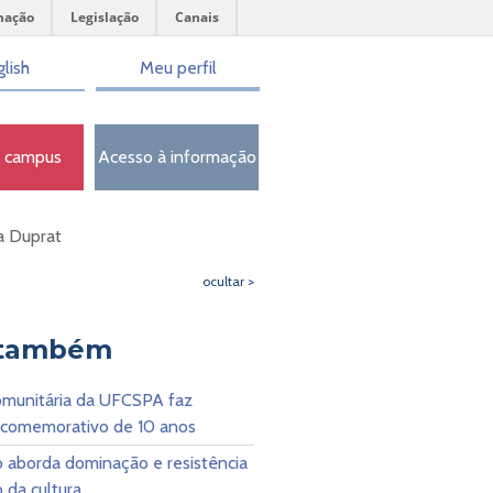
mação
Legislação
Canais
lish
Meu perfil
o campus
Acesso à informação
éia Duprat
ocultar >
 também
munitária da UFCSPA faz
 comemorativo de 10 anos
o aborda dominação e resistência
 da cultura