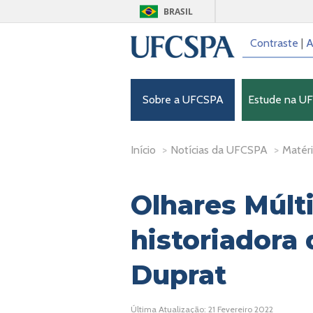
BRASIL
Contraste
|
A
Sobre a UFCSPA
Estude na U
Início
>
Notícias da UFCSPA
>
Matéri
Olhares Múlti
historiadora 
Duprat
Última Atualização: 21 Fevereiro 2022