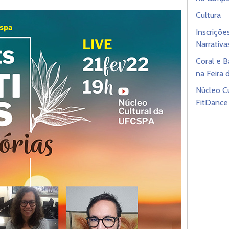
Cultura
Inscriçõe
Narrativa
Coral e 
na Feira 
Núcleo Cu
FitDance