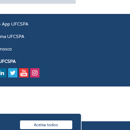
o App UFCSPA
ama UFCSPA
onosco
 UFCSPA
Aceitar todos