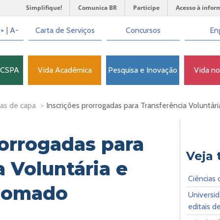
Simplifique!
Comunica BR
Participe
Acesso à infor
+
|
A-
Carta de Serviços
Concursos
Eng
FCSPA
Vida Acadêmica
Pesquisa e Inovação
Vida n
as de capa
>
Inscrições prorrogadas para Transferência Voluntár
rorrogadas para
Veja
 Voluntária e
Ciências
plomado
Universid
editais d