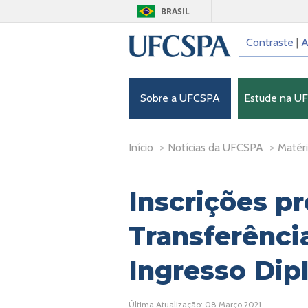
BRASIL
Contraste
|
A
Sobre a UFCSPA
Estude na U
Início
>
Notícias da UFCSPA
>
Matéri
Inscrições p
Transferência
Ingresso Di
Última Atualização: 08 Março 2021