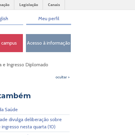
mação
Legislação
Canais
lish
Meu perfil
o campus
Acesso à informação
ia e Ingresso Diplomado
ocultar >
 também
 da Saúde
ade divulga deliberação sobre
e ingresso nesta quarta (10)