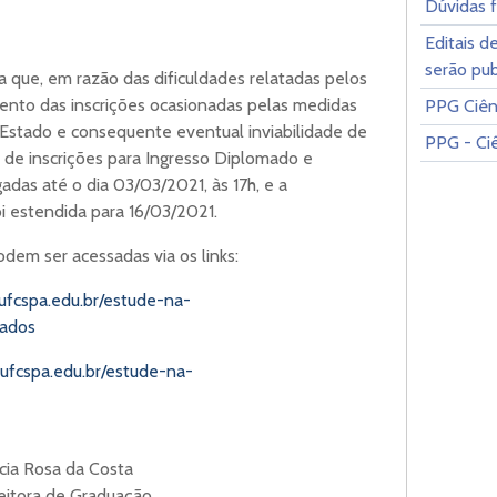
Dúvidas 
Editais d
serão pub
 que, em razão das dificuldades relatadas pelos
ento das inscrições ocasionadas pelas medidas
PPG Ciênc
 Estado e consequente eventual inviabilidade de
PPG - Ciê
s de inscrições para Ingresso Diplomado e
adas até o dia 03/03/2021, às 17h, e a
 estendida para 16/03/2021.
odem ser acessadas via os links:
ufcspa.edu.br/estude-na-
mados
ufcspa.edu.br/estude-na-
cia Rosa da Costa
eitora de Graduação