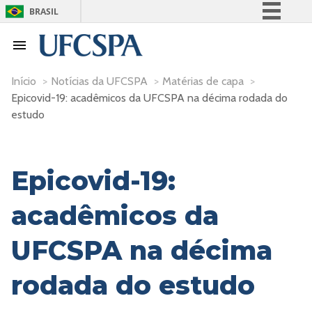
BRASIL
Simplifique!
Comunica BR
Participe
Início
>
Notícias da UFCSPA
>
Matérias de capa
>
Epicovid-19: acadêmicos da UFCSPA na décima rodada do
Acesso à informação
estudo
Legislação
Canais
Epicovid-19:
acadêmicos da
UFCSPA na décima
rodada do estudo