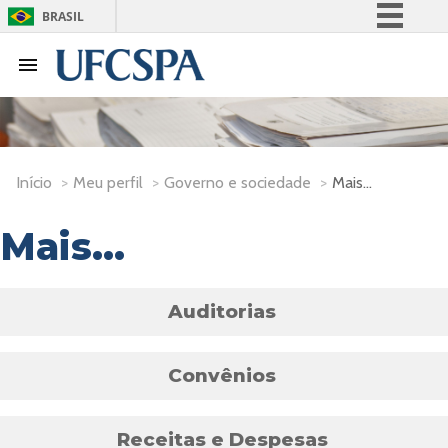
BRASIL
Simplifique!
Comunica BR
Participe
Acesso à informação
Legislação
Início
>
Meu perfil
>
Governo e sociedade
>
Mais...
Canais
Mais...
Auditorias
Convênios
Receitas e Despesas