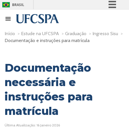
BRASIL
Simplifique!
Comunica BR
Participe
Início
>
Estude na UFCSPA
>
Graduação
>
Ingresso Sisu
>
Documentação e instruções para matrícula
Acesso à informação
Legislação
Canais
Documentação
necessária e
instruções para
matrícula
Última Atualização: 16 Janeiro 2026