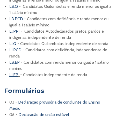
indígenas e renda menor ou igual a 1 salário mínimo
LB.Q
- Candidatos Quilombolas e renda menor ou igual a
1 salário mínimo
LB.PCD
- Candidatos com deficiência e renda menor ou
igual a 1 salário mínimo
LI.PPI
- Candidatos Autodeclarados pretos, pardos e
indígenas, independente de renda
LI.Q
- Candidatos Quilombolas, independente de renda
LI.PCD
- Candidatos com deficiência, independente de
renda
LB.EP
- Candidatos com renda menor ou igual a 1 salário
mínimo
LI.EP
- Candidatos independente de renda
Formulários
03 -
Declaração provisória de concluinte do Ensino
Médio
08 -
Declaração de união estável