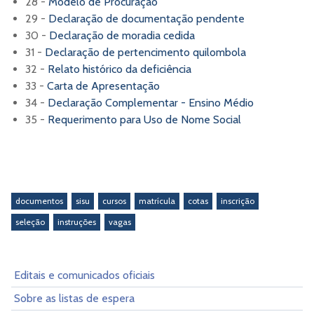
28 -
Modelo de Procuração
29 -
Declaração de documentação pendente
30 -
Declaração de moradia cedida
31 -
Declaração de pertencimento quilombola
32 -
Relato histórico da deficiência
33 -
Carta de Apresentação
34 -
Declaração Complementar - Ensino Médio
35 -
Requerimento para Uso de Nome Social
documentos
sisu
cursos
matrícula
cotas
inscrição
seleção
instruções
vagas
Editais e comunicados oficiais
Sobre as listas de espera