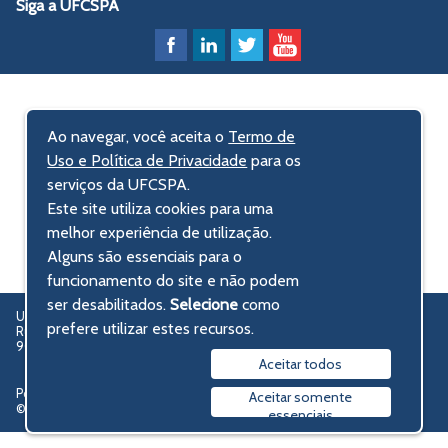
Siga a UFCSPA
Ao navegar, você aceita o
Termo de
Uso e Política de Privacidade
para os
serviços da UFCSPA.
Este site utiliza cookies para uma
melhor experiência de utilização.
Alguns são essenciais para o
funcionamento do site e não podem
ser desabilitados.
Selecione
como
UFCSPA – Universidade Federal de Ciências da Saúde de Porto Alegre
prefere utilizar estes recursos.
Rua Sarmento Leite, 245 - Centro Histórico
90050-170 Porto Alegre, RS, Brasil
Aceitar todos
Política de privacidade
Aceitar somente
© 2009-2026 UFCSPA
essenciais