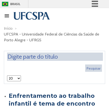
BRASIL
Simplifique!
Comunica BR
Participe
Início
>
UFCSPA - Universidade Federal de Ciências da Saúde de
Acesso à informação
Porto Alegre - UFRGS
Legislação
Canais
Enfrentamento ao trabalho
infantil é tema de encontro