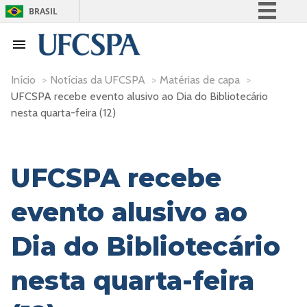
BRASIL
Simplifique!
Comunica BR
Participe
Início
>
Notícias da UFCSPA
>
Matérias de capa
>
UFCSPA recebe evento alusivo ao Dia do Bibliotecário
Acesso à informação
nesta quarta-feira (12)
Legislação
Canais
UFCSPA recebe
evento alusivo ao
Dia do Bibliotecário
nesta quarta-feira