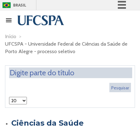
BRASIL
Simplifique!
Comunica BR
Participe
Início
>
UFCSPA - Universidade Federal de Ciências da Saúde de
Acesso à informação
Porto Alegre - processo seletivo
Legislação
Canais
Ciências da Saúde