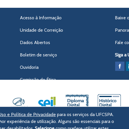
Acesso à Informação
Baixe 
Unidade de Correição
Panor
Dados Abertos
Fale c
Boletim de serviço
Siga a
Ouvidoria
Comissão de Ética
so e Política de Privacidade
para os serviços da UFCSPA.
hor experiência de utilização. Alguns são essenciais para o
ências da Saúde de Porto Alegre
er desabilitados.
Selecione
como prefere utilizar estes