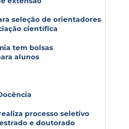
e extensão
ara seleção de orientadores
ciação científica
ia tem bolsas
ara alunos
 Docência
ealiza processo seletivo
estrado e doutorado