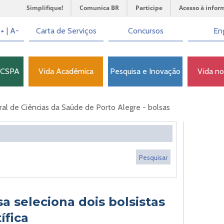
Simplifique!
Comunica BR
Participe
Acesso à infor
+
|
A-
Carta de Serviços
Concursos
Eng
FCSPA
Vida Acadêmica
Pesquisa e Inovação
Vida n
l de Ciências da Saúde de Porto Alegre - bolsas
a seleciona dois bolsistas
ífica