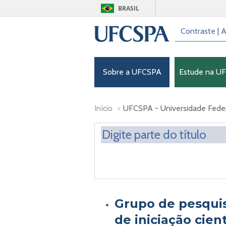
BRASIL
Contraste
|
A
Sobre a UFCSPA
Estude na U
Início
>
UFCSPA - Universidade Federa
Grupo de pesquis
de iniciação cient