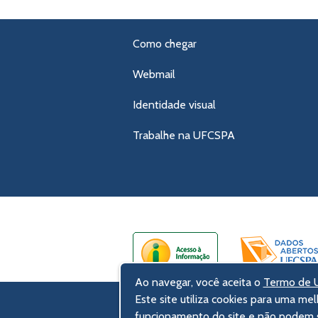
Como chegar
Webmail
Identidade visual
Trabalhe na UFCSPA
Ao navegar, você aceita o
Termo de U
Este site utiliza cookies para uma mel
UFCSPA – Universidade Federal de Ci
funcionamento do site e não podem s