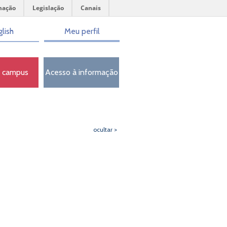
mação
Legislação
Canais
lish
Meu perfil
o campus
Acesso à informação
ocultar >