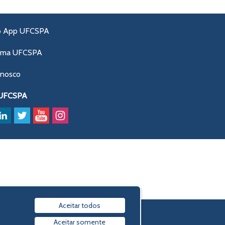
o App UFCSPA
ama UFCSPA
onosco
 UFCSPA
Aceitar todos
Política de privacidade
Aceitar somente