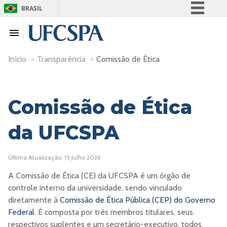
BRASIL
Simplifique!
Comunica BR
Participe
Início
>
Transparência
>
Comissão de Ética
Acesso à informação
Legislação
Comissão de Ética
Canais
da UFCSPA
Última Atualização: 15 Julho 2026
A Comissão de Ética (CE) da UFCSPA é um órgão de
controle interno da universidade, sendo vinculado
diretamente à
Comissão de Ética Pública (CEP) do Governo
Federal
. É composta por três membros titulares, seus
respectivos suplentes e um secretário-executivo, todos