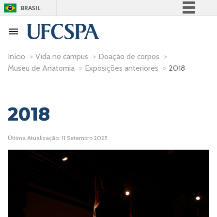
BRASIL
Simplifique!
Comunica BR
Participe
Início
>
Vida no campus
>
Doação de corpos
>
Museu de Anatomia
>
Exposições anteriores
>
2018
Acesso à informação
Legislação
Canais
2018
Última Atualização: 11 Setembro 2025