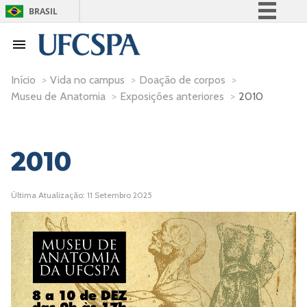
BRASIL
Simplifique!
Comunica BR
Participe
Início
>
Vida no campus
>
Doação de corpos
>
Museu de Anatomia
>
Exposições anteriores
>
2010
Acesso à informação
Legislação
Canais
2010
Última Atualização: 11 Setembro 2025