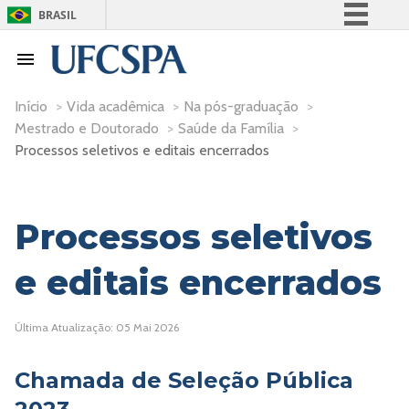
BRASIL
Simplifique!
Comunica BR
Participe
Início
>
Vida acadêmica
>
Na pós-graduação
>
Mestrado e Doutorado
>
Saúde da Família
>
Acesso à informação
Processos seletivos e editais encerrados
Legislação
Canais
Processos seletivos
e editais encerrados
Última Atualização: 05 Mai 2026
Chamada de Seleção Pública