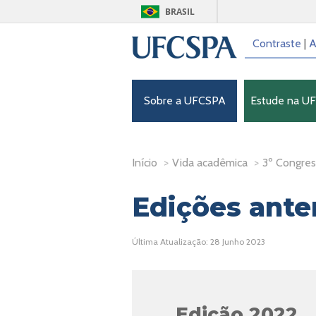
BRASIL
Contraste
|
A
Sobre a UFCSPA
Estude na U
Início
>
Vida acadêmica
>
3º Congre
Edições ante
Última Atualização: 28 Junho 2023
Edição 2022