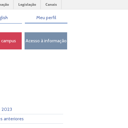
mação
Legislação
Canais
lish
Meu perfil
o campus
Acesso à informação
o 2023
s anteriores