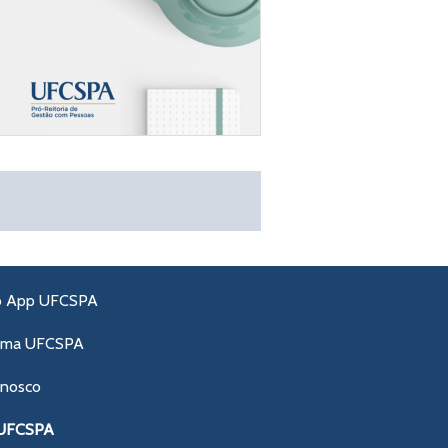
o App UFCSPA
ama UFCSPA
onosco
 UFCSPA