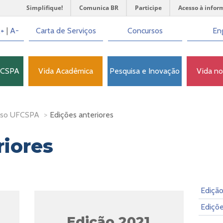
Simplifique!
Comunica BR
Participe
Acesso à infor
+
|
A-
Carta de Serviços
Concursos
Eng
FCSPA
Vida Acadêmica
Pesquisa e Inovação
Vida n
sso UFCSPA
>
Edições anteriores
riores
Ediçã
Ediçõe
Edição 2021