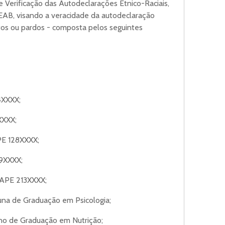
de Verificação das Autodeclarações Étnico-Raciais,
AB, visando a veracidade da autodeclaração
tos ou pardos - composta pelos seguintes
4XXXX;
XXXX;
PE 128XXXX;
09XXXX;
IAPE 213XXXX;
una de Graduação em Psicologia;
uno de Graduação em Nutrição;