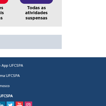
o App UFCSPA
ama UFCSPA
onosco
 UFCSPA