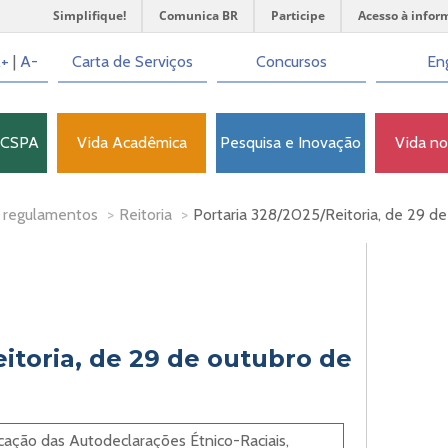
Simplifique!
Comunica BR
Participe
Acesso à infor
+
|
A-
Carta de Serviços
Concursos
Eng
FCSPA
Vida Acadêmica
Pesquisa e Inovação
Vida n
 regulamentos
>
Reitoria
>
Portaria 328/2025/Reitoria, de 29 d
itoria, de 29 de outubro de
icação das Autodeclarações Étnico-Raciais,