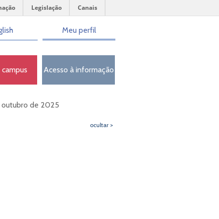
mação
Legislação
Canais
lish
Meu perfil
o campus
Acesso à informação
e outubro de 2025
ocultar >