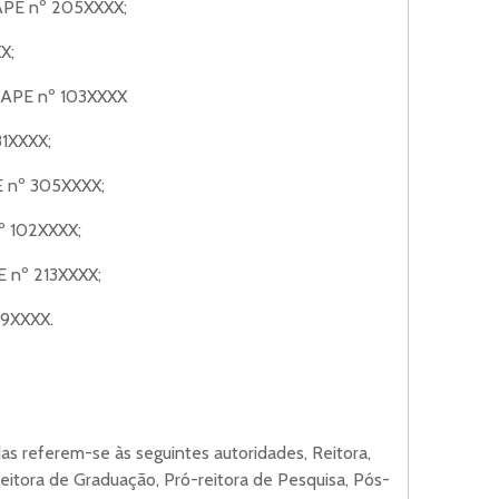
IAPE nº 205XXXX;
X;
 SIAPE nº 103XXXX
81XXXX;
PE nº 305XXXX;
nº 102XXXX;
E nº 213XXXX;
69XXXX.
as referem-se às seguintes autoridades, Reitora,
eitora de Graduação, Pró-reitora de Pesquisa, Pós-