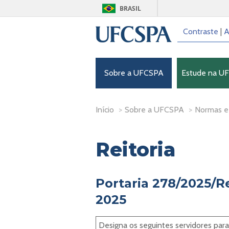
BRASIL
Contraste
|
A
Sobre a UFCSPA
Estude na U
Início
>
Sobre a UFCSPA
>
Normas e
Reitoria
Portaria 278/2025/Rei
2025
Designa os seguintes servidores par