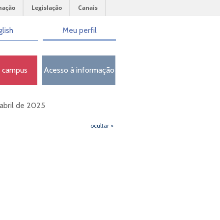
mação
Legislação
Canais
lish
Meu perfil
o campus
Acesso à informação
 abril de 2025
ocultar >