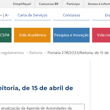
Simplifique!
Comunica BR
Participe
Acesso à infor
+
|
A-
Carta de Serviços
Concursos
Eng
FCSPA
Vida Acadêmica
Pesquisa e Inovação
Vida n
 regulamentos
>
Reitoria
>
Portaria 278/2025/Reitoria, de 15 de
toria, de 15 de abril de
a atualização da Agenda de Autoridades da