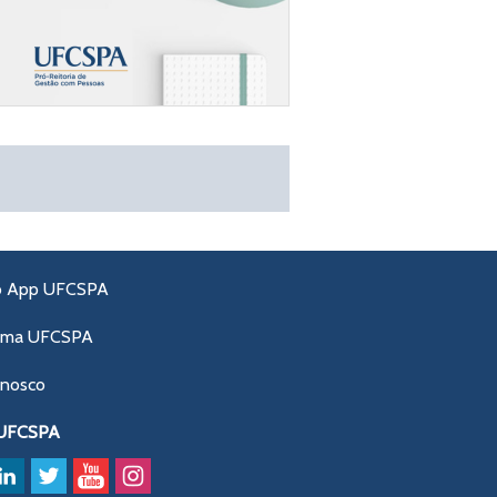
o App UFCSPA
ama UFCSPA
onosco
 UFCSPA