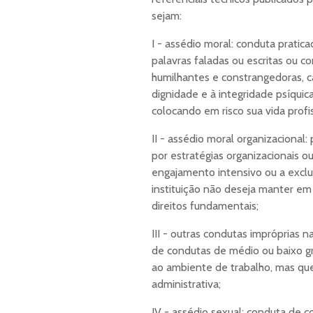
sejam:
I - assédio moral: conduta pratic
palavras faladas ou escritas ou
humilhantes e constrangedoras, c
dignidade e à integridade psíquic
colocando em risco sua vida profis
II - assédio moral organizacional
por estratégias organizacionais 
engajamento intensivo ou a exclu
instituição não deseja manter em
direitos fundamentais;
III - outras condutas impróprias 
de condutas de médio ou baixo gra
ao ambiente de trabalho, mas qu
administrativa;
IV - assédio sexual: conduta de c