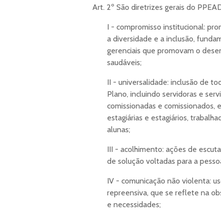
Art. 2º São diretrizes gerais do PP
I - compromisso institucional: p
a diversidade e a inclusão, fund
gerenciais que promovam o desen
saudáveis;
II - universalidade: inclusão de 
Plano, incluindo servidoras e serv
comissionadas e comissionados, 
estagiárias e estagiários, trabalh
alunas;
III - acolhimento: ações de escu
de solução voltadas para a pesso
IV - comunicação não violenta: us
repreensiva, que se reflete na o
e necessidades;