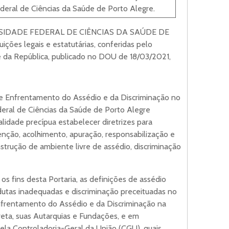
eral de Ciências da Saúde de Porto Alegre.
IDADE FEDERAL DE CIÊNCIAS DA SAÚDE DE
ções legais e estatutárias, conferidas pelo
e da República, publicado no DOU de 18/03/2021,
ão e Enfrentamento do Assédio e da Discriminação no
eral de Ciências da Saúde de Porto Alegre
idade precípua estabelecer diretrizes para
nção, acolhimento, apuração, responsabilização e
strução de ambiente livre de assédio, discriminação
os fins desta Portaria, as definições de assédio
ndutas inadequadas e discriminação preceituadas no
frentamento do Assédio e da Discriminação na
reta, suas Autarquias e Fundações, e em
pela Controladoria-Geral da União (CGU), quais