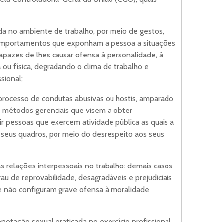
ada no ambiente de trabalho, por meio de gestos,
 comportamentos que exponham a pessoa a situações
apazes de lhes causar ofensa à personalidade, à
a ou física, degradando o clima de trabalho e
sional;
: processo de condutas abusivas ou hostis, amparado
ou métodos gerenciais que visem a obter
ir pessoas que exercem atividade pública as quais a
 seus quadros, por meio do desrespeito aos seus
nas relações interpessoais no trabalho: demais casos
u de reprovabilidade, desagradáveis e prejudiciais
e não configuram grave ofensa à moralidade
onotação sexual praticada no exercício profissional