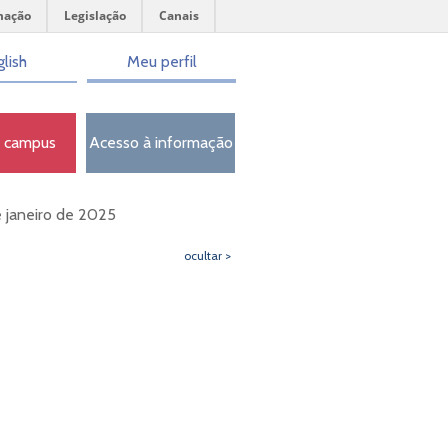
mação
Legislação
Canais
lish
Meu perfil
o campus
Acesso à informação
e janeiro de 2025
ocultar >