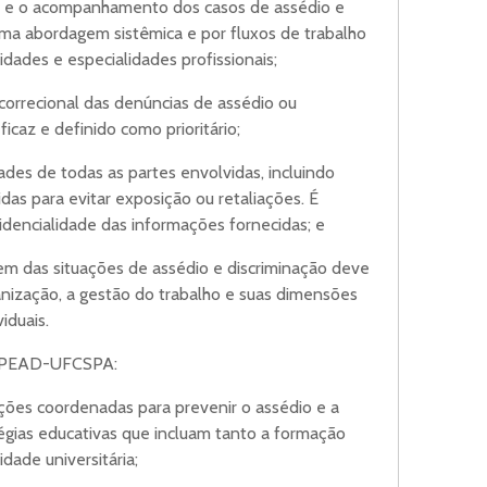
to e o acompanhamento dos casos de assédio e
uma abordagem sistêmica e por fluxos de trabalho
idades e especialidades profissionais;
 correcional das denúncias de assédio ou
ficaz e definido como prioritário;
dades de todas as partes envolvidas, incluindo
as para evitar exposição ou retaliações. É
nfidencialidade das informações fornecidas; e
gem das situações de assédio e discriminação deve
anização, a gestão do trabalho e suas dimensões
viduais.
o PPEAD-UFCSPA:
ções coordenadas para prevenir o assédio e a
tégias educativas que incluam tanto a formação
dade universitária;