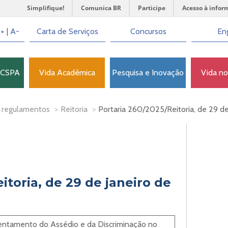
Simplifique!
Comunica BR
Participe
Acesso à infor
+
|
A-
Carta de Serviços
Concursos
Eng
FCSPA
Vida Acadêmica
Pesquisa e Inovação
Vida n
 regulamentos
>
Reitoria
>
Portaria 260/2025/Reitoria, de 29 d
itoria, de 29 de janeiro de
rentamento do Assédio e da Discriminação no