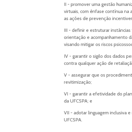
II - promover uma gestão humaniza
virtuais, com ênfase contínua na a
as ações de prevenção incentive
III - definir e estruturar instânci
orientação e acompanhamento das
visando mitigar os riscos psicosso
IV - garantir o sigilo dos dados 
contra qualquer ação de retaliaçã
V - assegurar que os procediment
revitimização;
VI - garantir a efetividade do pl
da UFCSPA; e
VII - adotar linguagem inclusiva
UFCSPA.