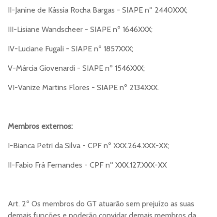
II-Janine de Kássia Rocha Bargas - SIAPE nº 2440XXX;
III-Lisiane Wandscheer - SIAPE nº 1646XXX;
IV-Luciane Fugali - SIAPE nº 1857XXX;
V-Márcia Giovenardi - SIAPE nº 1546XXX;
VI-Vanize Martins Flores - SIAPE nº 2134XXX.
Membros externos:
I-Bianca Petri da Silva - CPF nº XXX.264.XXX-XX;
II-Fabio Frá Fernandes - CPF nº XXX.127.XXX-XX
Art. 2º Os membros do GT atuarão sem prejuízo as suas
demais funções e poderão convidar demais membros da