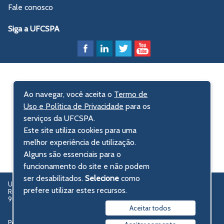
Fale conosco
Siga a UFCSPA
Ao navegar, você aceita o
Termo de
Uso e Política de Privacidade
para os
serviços da UFCSPA.
Este site utiliza cookies para uma
melhor experiência de utilização.
Alguns são essenciais para o
funcionamento do site e não podem
ser desabilitados.
Selecione
como
UFCSPA – Universidade Federal de Ciências da Saúde de Porto Alegre
prefere utilizar estes recursos.
Rua Sarmento Leite, 245 - Centro Histórico
90050-170 Porto Alegre, RS, Brasil
Aceitar todos
Política de privacidade