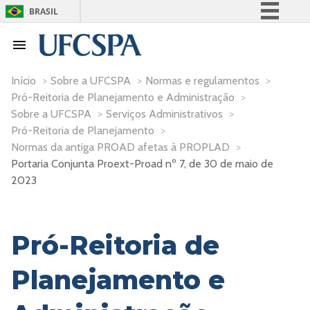
BRASIL
Simplifique!
Comunica BR
Participe
Início
>
Sobre a UFCSPA
>
Normas e regulamentos
>
Pró-Reitoria de Planejamento e Administração
>
Acesso à informação
Sobre a UFCSPA
>
Serviços Administrativos
>
Legislação
Pró-Reitoria de Planejamento
>
Canais
Normas da antiga PROAD afetas à PROPLAD
>
Portaria Conjunta Proext-Proad nº 7, de 30 de maio de
2023
Pró-Reitoria de
Planejamento e