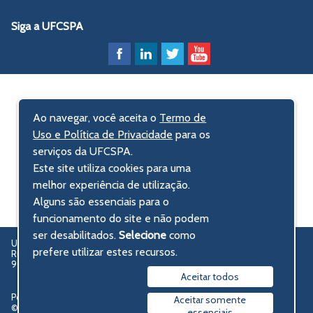
Siga a UFCSPA
Ao navegar, você aceita o
Termo de
Uso e Política de Privacidade
para os
serviços da UFCSPA.
Este site utiliza cookies para uma
melhor experiência de utilização.
Alguns são essenciais para o
funcionamento do site e não podem
ser desabilitados.
Selecione
como
UFCSPA – Universidade Federal de Ciências da Saúde de Porto Alegre
prefere utilizar estes recursos.
Rua Sarmento Leite, 245 - Centro Histórico
90050-170 Porto Alegre, RS, Brasil
Aceitar todos
Política de privacidade
Aceitar somente
© 2009-2026 UFCSPA
essenciais