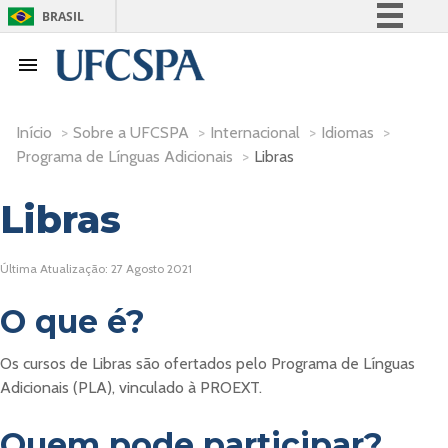
BRASIL
Simplifique!
Comunica BR
Participe
Início
>
Sobre a UFCSPA
>
Internacional
>
Idiomas
>
Acesso à informação
Programa de Línguas Adicionais
>
Libras
Legislação
Libras
Canais
Última Atualização: 27 Agosto 2021
O que é?
Os cursos de Libras são ofertados pelo Programa de Línguas
Adicionais (PLA), vinculado à PROEXT.
Quem pode participar?