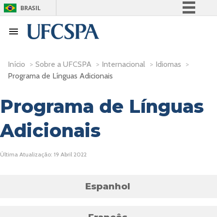
BRASIL
Simplifique!
Comunica BR
Participe
Início
>
Sobre a UFCSPA
>
Internacional
>
Idiomas
>
Acesso à informação
Programa de Línguas Adicionais
Legislação
Programa de Línguas
Canais
Adicionais
Última Atualização: 19 Abril 2022
Espanhol