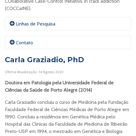
COllaborative Case-Control INitiativE in crack addiction
(COCCaINE).
Linhas de Pesquisa
Genômica e farmacogenômica do Transtorno de Déficit
Contato
de Atenção/Hiperatividade (TDAH)
Transtorno por Uso de Substâncias e comorbidades
Carla Graziadio, PhD
psiquiátricas relacionadas.
E-mail:
brunasilva@ufcspa.edu.br
Última Atualização: 14 Agosto 2023
Doutora em Patologia pela Universidade Federal de
ORCID
Ciências da Saúde de Porto Alegre (2014)
Currículo Lattes
Carla Graziadio concluiu o curso de Medicina pela Fundação
Faculdade Federal de Ciências Médicas de Porto Alegre em
Site
1990. Concluiu a residência em Genética Médica pelo
Hospital das Clinicas da Faculdade de Medicina de Ribeirão
Preto-USP em 1994, o mestrado em Genética e Biologia