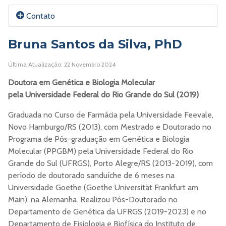
Como cientista, tenho interesse em epidemiologia
Contato
genômica de vírus patogênicos humanos, a partir de
uma abordagem de Saúde Única e Saúde Global,
Bruna Santos da Silva, PhD
combinando dados moleculares de genomas virais com
dados clínicos e epidemiológicos dos pacientes
E-mail:
Anabgv@UFCSPA.edu.br
Última Atualização: 22 Novembro 2024
infectados e características regionais, a fim de contribuir
para a tomada de decisão e para a elaboração de
Doutora
em Genética e Biologia Molecular
ORCID
políticas públicas por gestores de saúde.
pela Universidade Federal do Rio Grande do Sul (2019)
Currículo Lattes
Graduada no Curso de Farmácia pela Universidade Feevale,
Novo Hamburgo/RS (2013), com Mestrado e Doutorado no
Site
Programa de Pós-graduação em Genética e Biologia
Molecular (PPGBM) pela Universidade Federal do Rio
Grande do Sul (UFRGS), Porto Alegre/RS (2013-2019), com
período de doutorado sanduíche de 6 meses na
Universidade Goethe (Goethe Universität Frankfurt am
Main), na Alemanha. Realizou Pós-Doutorado no
Departamento de Genética da UFRGS (2019-2023) e no
Departamento de Fisiologia e Biofísica do Instituto de