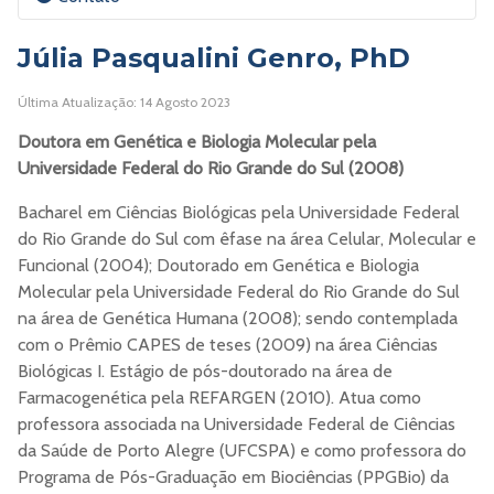
reparo e mutagênese do DNA em células eucarióticas,
com foco no envolvimento dos mecanismos de reparo
Júlia Pasqualini Genro, PhD
do DNA na citotoxicidade de drogas antitumorais e na
resposta ao dano do DNA no câncer.
E-mail:
Jenifers@UFCSPA.edu.br
Última Atualização: 14 Agosto 2023
Doutora em Genética e Biologia Molecular
pela
ORCID
Universidade Federal do Rio Grande do Sul (2008)
Currículo Lattes
Bacharel em Ciências Biológicas pela Universidade Federal
do Rio Grande do Sul com êfase na área Celular, Molecular e
Site
Funcional (2004); Doutorado em Genética e Biologia
Molecular pela Universidade Federal do Rio Grande do Sul
na área de Genética Humana (2008); sendo contemplada
com o Prêmio CAPES de teses (2009) na área Ciências
Biológicas I. Estágio de pós-doutorado na área de
Farmacogenética pela REFARGEN (2010). Atua como
professora associada na Universidade Federal de Ciências
da Saúde de Porto Alegre (UFCSPA) e como professora do
Programa de Pós-Graduação em Biociências (PPGBio) da