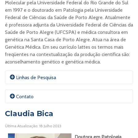
Molecular pela Universidade Federal do Rio Grande do Sul
em 1997 e o doutorado em Patologia pela Universidade
Federal de Ciências da Saúde de Porto Alegre. Atualmente
é professora adjunta da Universidade Federal de Ciências da
Saúde de Porto Alegre (UFCSPA) e médica consultora em
genética na Santa Casa de Porto Alegre. Atua na área de
Genética Médica. Em seu currículo lattes os termos mais
freqüentes na contextualização da produção cientifica são:
aconselhamento genético e genética médica.
Linhas de Pesquisa
Em construção.
Contato
-
Claudia Bica
Em construção.
E-mail:
Carlagr@UFCSPA.edu.br
Última Atualização: 18 Julho 2023
Doutora em Patologia