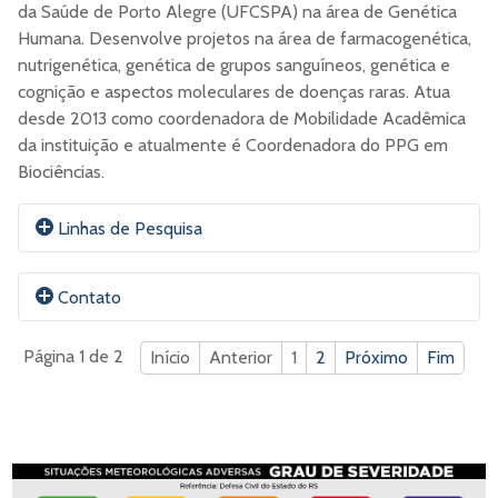
da Saúde de Porto Alegre (UFCSPA) na área de Genética
Humana. Desenvolve projetos na área de farmacogenética,
nutrigenética, genética de grupos sanguíneos, genética e
cognição e aspectos moleculares de doenças raras. Atua
desde 2013 como coordenadora de Mobilidade Acadêmica
da instituição e atualmente é Coordenadora do PPG em
Biociências.
Linhas de Pesquisa
Caracterização molecular de fenótipos humanos. As
Contato
principais linhas de pesquisa são farmacogenética de
estatinas, suscetibilidade genética à fenótipos
Página 1 de 2
Início
Anterior
1
2
Próximo
Fim
complexos (tuberculose, HIV, obesidade, déficit de
memória) e investigação de variantes genéticas
E-mail:
Mariluf@UFCSPA.edu.br
associadas à doenças genéticas raras.
ORCID