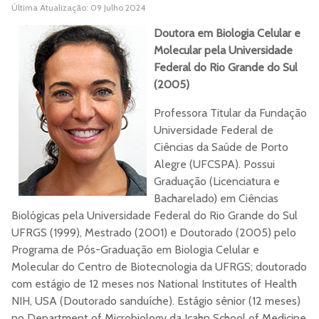
Última Atualização: 09 Julho 2024
ORCID
Doutora em Biologia Celular e
Molecular
pela
Universidade
Currículo Lattes
Federal do Rio Grande do Sul
(2005)
Site
Professora Titular da Fundação
Universidade Federal de
Ciências da Saúde de Porto
Alegre (UFCSPA). Possui
Graduação (Licenciatura e
Bacharelado) em Ciências
Biológicas pela Universidade Federal do Rio Grande do Sul
UFRGS (1999), Mestrado (2001) e Doutorado (2005) pelo
Programa de Pós-Graduação em Biologia Celular e
Molecular do Centro de Biotecnologia da UFRGS; doutorado
com estágio de 12 meses nos National Institutes of Health
NIH, USA (Doutorado sanduíche). Estágio sênior (12 meses)
no Department of Microbiology da Icahn School of Medicine