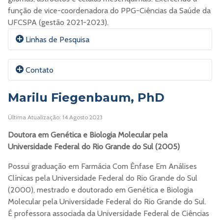
função de vice-coordenadora do PPG-Ciências da Saúde da
UFCSPA (gestão 2021-2023).
Linhas de Pesquisa
Pesquisa e modelos pré-clínicos, com o objetivo de
Contato
compreender o papel da sinalização purinérgica no
microambiente tumoral. Biologia básica de células-
Marilu Fiegenbaum, PhD
tronco mesenquimais e seu potencial como
ferramentas para liberar proteínas terapêuticas para
E-mail:
Mwink@UFCSPA.edu.br
Última Atualização: 14 Agosto 2023
modular o nível de nucleotídeos no microambiente de
glioblastomas.
Doutora em Genética e Biologia Molecular
pela
ORCID
Universidade Federal do Rio Grande do Sul (2005)
Currículo Lattes
Possui graduação em Farmácia Com Ênfase Em Análises
Clínicas pela Universidade Federal do Rio Grande do Sul
Site
(2000), mestrado e doutorado em Genética e Biologia
Molecular pela Universidade Federal do Rio Grande do Sul.
É professora associada da Universidade Federal de Ciências