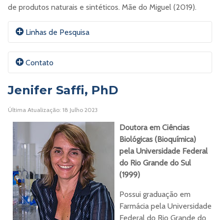
de produtos naturais e sintéticos. Mãe do Miguel (2019).
Linhas de Pesquisa
Reparo de DNA, mutagênese e genotoxicidade,
Contato
atuando principalmente nos seguintes temas: estrutura
funcional de proteínas associadas a danos no DNA,
Jenifer Saffi, PhD
determinação de propriedades farmacológicas e
segurança de produtos naturais e sintéticos.
E-mail:
Dinaram@UFCSPA.edu.br
Última Atualização: 18 Julho 2023
Doutora em Ciências
ORCID
Biológicas (Bioquímica)
pela
Universidade Federal
Currículo Lattes
do Rio Grande do Sul
(1999)
Site
Possui graduação em
Farmácia pela Universidade
Federal do Rio Grande do