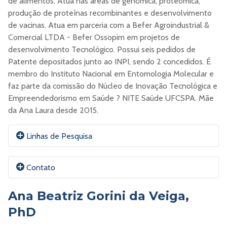
de alimentos. Atua nas áreas de genômica, proteômica,
produção de proteínas recombinantes e desenvolvimento
de vacinas. Atua em parceria com a Befer Agroindustrial &
Comercial LTDA - Befer Ossopim em projetos de
desenvolvimento Tecnológico. Possui seis pedidos de
Patente depositados junto ao INPI, sendo 2 concedidos. É
membro do Instituto Nacional em Entomologia Molecular e
faz parte da comissão do Núcleo de Inovação Tecnológica e
Empreendedorismo em Saúde ? NITE Saúde UFCSPA. Mãe
da Ana Laura desde 2015.
Linhas de Pesquisa
Em construção.
Contato
-
Ana Beatriz Gorini da Veiga,
Em construção.
PhD
E-mail:
Adrianaseixas@UFCSPA.edu.br