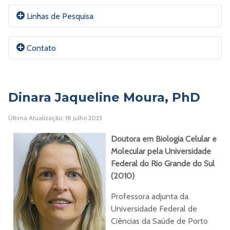
Linhas de Pesquisa
Marcadores tumorais
Contato
Dinara Jaqueline Moura, PhD
E-mail:
Claudia@UFCSPA.edu.br
Última Atualização: 18 Julho 2023
ORCID
Doutora em Biologia Celular e
Currículo Lattes
Molecular pela Universidade
Federal do Rio Grande do Sul
Site
(2010)
Professora adjunta da
Universidade Federal de
Ciências da Saúde de Porto