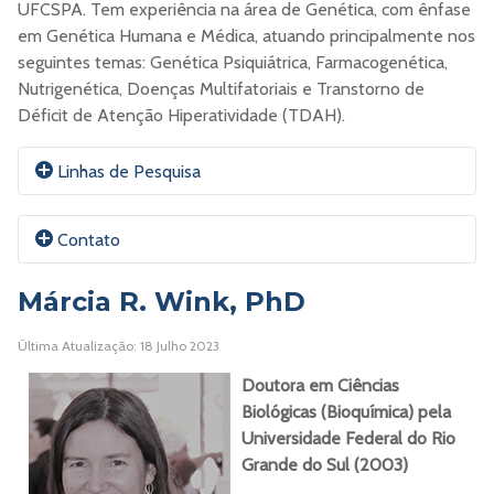
UFCSPA. Tem experiência na área de Genética, com ênfase
em Genética Humana e Médica, atuando principalmente nos
seguintes temas: Genética Psiquiátrica, Farmacogenética,
Nutrigenética, Doenças Multifatoriais e Transtorno de
Déficit de Atenção Hiperatividade (TDAH).
Linhas de Pesquisa
Genética Humana.
Contato
Márcia R. Wink, PhD
E-mail:
Juliag@UFCSPA.edu.br
Última Atualização: 18 Julho 2023
Doutora em Ciências
ORCID
Biológicas (Bioquímica)
pela
Universidade Federal do Rio
Currículo Lattes
Grande do Sul (2003)