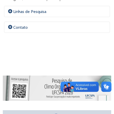
Linhas de Pesquisa
Em construção.
Contato
-
E-mail:
Pauloleivas@UFCSPA.edu.br
Em construção.
ORCID
Currículo Lattes
Site