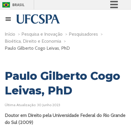
BRASIL
Simplifique!
Comunica BR
Participe
Início
>
Pesquisa e Inovação
>
Pesquisadores
>
Bioética, Direito e Economia
>
Acesso à informação
Paulo Gilberto Cogo Leivas, PhD
Legislação
Canais
Paulo Gilberto Cogo
Leivas, PhD
Última Atualização: 30 Junho 2023
Doutor em Direito pela Universidade Federal do Rio Grande
do Sul (2009)