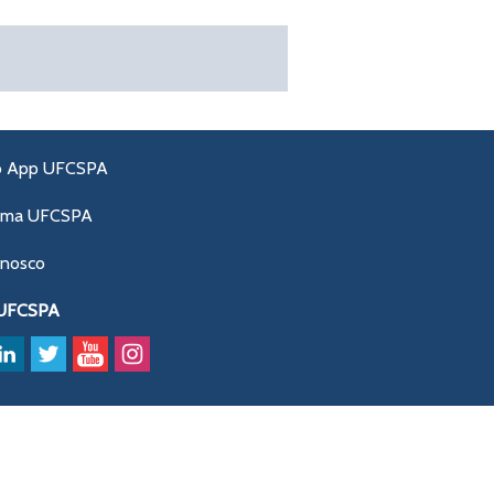
o App UFCSPA
ama UFCSPA
onosco
 UFCSPA