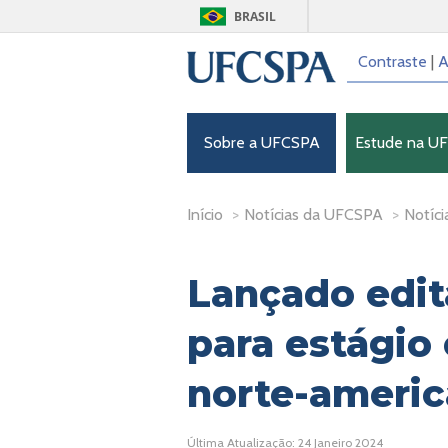
BRASIL
Contraste
|
A
Sobre a UFCSPA
Estude na U
Início
>
Notícias da UFCSPA
>
Notíci
Lançado edit
para estágio
norte-ameri
Última Atualização: 24 Janeiro 2024