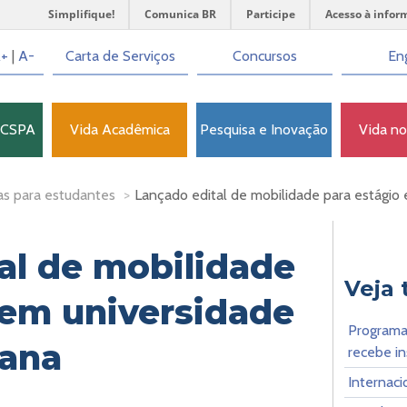
Simplifique!
Comunica BR
Participe
Acesso à infor
+
|
A-
Carta de Serviços
Concursos
Eng
FCSPA
Vida Acadêmica
Pesquisa e Inovação
Vida n
as para estudantes
>
Lançado edital de mobilidade para estágio
al de mobilidade
Veja
 em universidade
Programa
cana
recebe in
Internaci