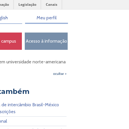
mação
Legislação
Canais
lish
Meu perfil
o campus
Acesso à informação
 em universidade norte-americana
ocultar >
 também
 de intercâmbio Brasil-México
scrições
onal