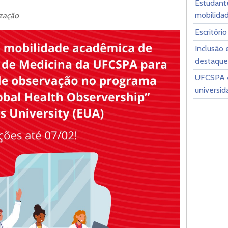
Estudant
mobilidad
ização
Escritóri
Inclusão 
destaque
UFCSPA e
universi