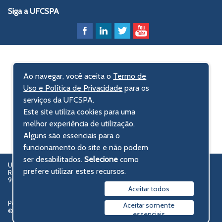
Siga a UFCSPA
Ao navegar, você aceita o
Termo de
Uso e Política de Privacidade
para os
serviços da UFCSPA.
Este site utiliza cookies para uma
melhor experiência de utilização.
Alguns são essenciais para o
funcionamento do site e não podem
ser desabilitados.
Selecione
como
UFCSPA – Universidade Federal de Ciências da Saúde de Porto Alegre
prefere utilizar estes recursos.
Rua Sarmento Leite, 245 - Centro Histórico
90050-170 Porto Alegre, RS, Brasil
Aceitar todos
Política de privacidade
Aceitar somente
© 2009-2026 UFCSPA
essenciais