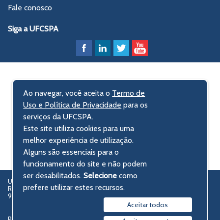
Fale conosco
Siga a UFCSPA
Ao navegar, você aceita o
Termo de
Uso e Política de Privacidade
para os
serviços da UFCSPA.
Este site utiliza cookies para uma
melhor experiência de utilização.
Alguns são essenciais para o
funcionamento do site e não podem
ser desabilitados.
Selecione
como
UFCSPA – Universidade Federal de Ciências da Saúde de Porto Alegre
prefere utilizar estes recursos.
Rua Sarmento Leite, 245 - Centro Histórico
90050-170 Porto Alegre, RS, Brasil
Aceitar todos
Política de privacidade