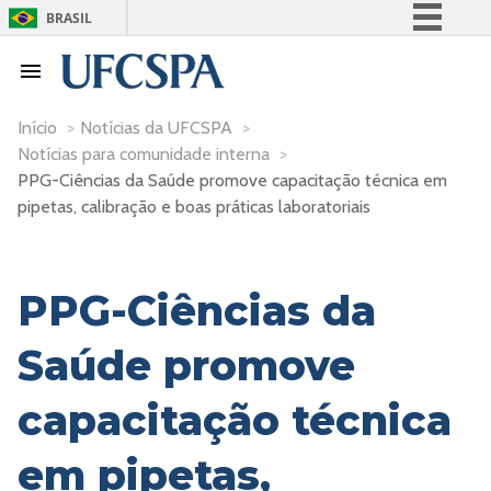
BRASIL
Simplifique!
Comunica BR
Participe
Início
>
Notícias da UFCSPA
>
Notícias para comunidade interna
>
Acesso à informação
PPG-Ciências da Saúde promove capacitação técnica em
Legislação
pipetas, calibração e boas práticas laboratoriais
Canais
PPG-Ciências da
Saúde promove
capacitação técnica
em pipetas,