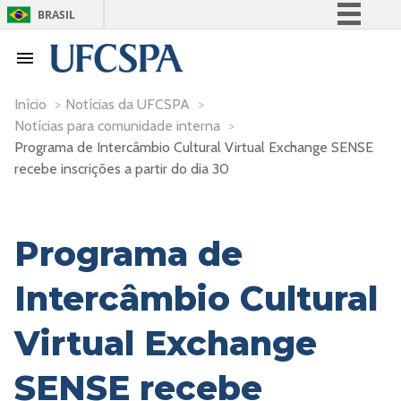
BRASIL
Simplifique!
Comunica BR
Participe
Início
>
Notícias da UFCSPA
>
Notícias para comunidade interna
>
Acesso à informação
Programa de Intercâmbio Cultural Virtual Exchange SENSE
Legislação
recebe inscrições a partir do dia 30
Canais
Programa de
Intercâmbio Cultural
Virtual Exchange
SENSE recebe