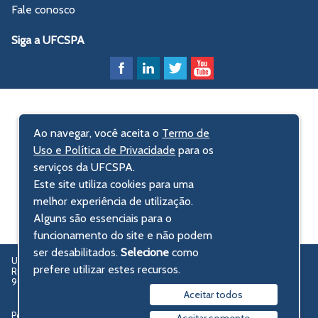
Fale conosco
Siga a UFCSPA
Ao navegar, você aceita o
Termo de
Uso e Política de Privacidade
para os
serviços da UFCSPA.
Este site utiliza cookies para uma
melhor experiência de utilização.
Alguns são essenciais para o
funcionamento do site e não podem
ser desabilitados.
Selecione
como
UFCSPA – Universidade Federal de Ciências da Saúde de Porto Alegre
prefere utilizar estes recursos.
Rua Sarmento Leite, 245 - Centro Histórico
90050-170 Porto Alegre, RS, Brasil
Aceitar todos
Política de privacidade