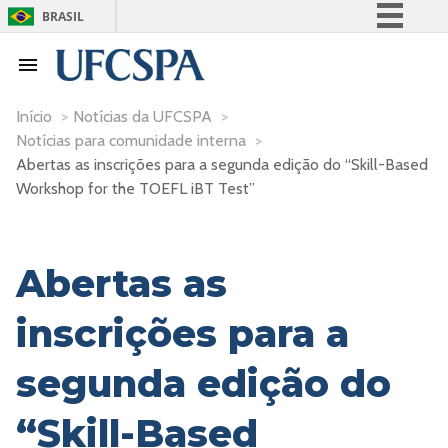
BRASIL
Simplifique!
Comunica BR
Participe
Início
>
Notícias da UFCSPA
>
Notícias para comunidade interna
>
Acesso à informação
Abertas as inscrições para a segunda edição do “Skill-Based
Legislação
Workshop for the TOEFL iBT Test”
Canais
Abertas as
inscrições para a
segunda edição do
“Skill-Based