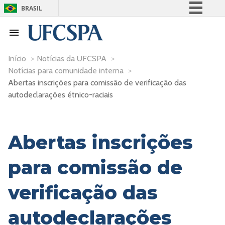
BRASIL
Simplifique!
Comunica BR
Participe
Início
>
Notícias da UFCSPA
>
Notícias para comunidade interna
>
Acesso à informação
Abertas inscrições para comissão de verificação das
Legislação
autodeclarações étnico-raciais
Canais
Abertas inscrições
para comissão de
verificação das
autodeclarações