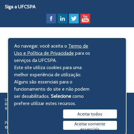
Siga a UFCSPA
Ao navegar, você aceita o
Termo de
Uso e Política de Privacidade
para os
serviços da UFCSPA.
Este site utiliza cookies para uma
melhor experiência de utilização.
Alguns são essenciais para o
funcionamento do site e não podem
ser desabilitados.
Selecione
como
UFCSPA – Universidade Federal de Ciências da Saúde de Porto Alegre
prefere utilizar estes recursos.
Rua Sarmento Leite, 245 - Centro Histórico
90050-170 Porto Alegre, RS, Brasil
Aceitar todos
Política de privacidade
Aceitar somente
© 2009-2026 UFCSPA
essenciais