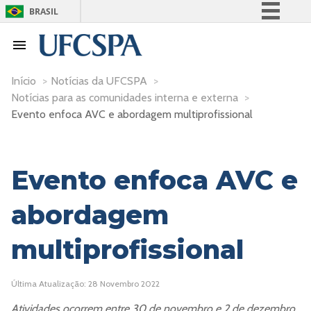
BRASIL
Simplifique!
Comunica BR
Participe
Início
>
Notícias da UFCSPA
>
Notícias para as comunidades interna e externa
>
Acesso à informação
Evento enfoca AVC e abordagem multiprofissional
Legislação
Canais
Evento enfoca AVC e
abordagem
multiprofissional
Última Atualização: 28 Novembro 2022
Atividades ocorrem entre 30 de novembro e 2 de dezembro