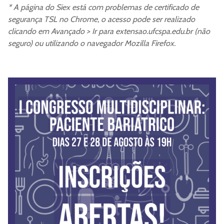
* A página do Siex está com problemas de certificado de
segurança TSL no Chrome, o acesso pode ser realizado
clicando em Avançado > Ir para extensao.ufcspa.edu.br (não
seguro) ou utilizando o navegador Mozilla Firefox.