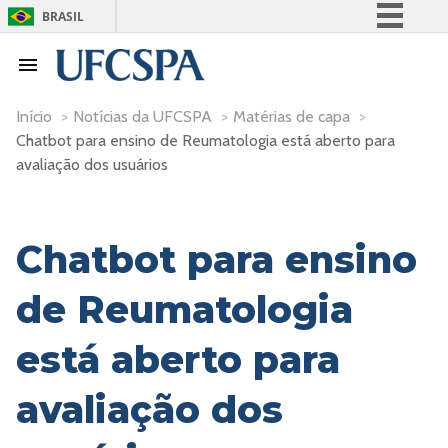
BRASIL
Simplifique!
Comunica BR
Participe
Início
>
Notícias da UFCSPA
>
Matérias de capa
>
Chatbot para ensino de Reumatologia está aberto para
Acesso à informação
avaliação dos usuários
Legislação
Canais
Chatbot para ensino
de Reumatologia
está aberto para
avaliação dos