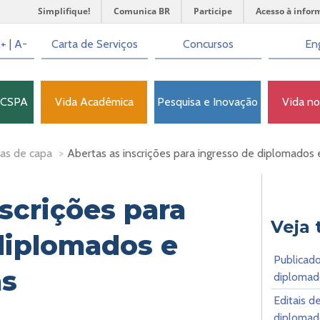
Simplifique!
Comunica BR
Participe
Acesso à infor
+
|
A-
Carta de Serviços
Concursos
Eng
FCSPA
Vida Acadêmica
Pesquisa e Inovação
Vida n
as de capa
>
Abertas as inscrições para ingresso de diplomados 
scrições para
Veja
diplomados e
Publicado
as
diplomado
Editais d
diplomad