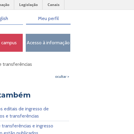
mação
Legislação
Canais
lish
Meu perfil
o campus
Acesso à informação
e transferências
ocultar >
 também
s editais de ingresso de
s e transferências
e transferências e ingresso
o estão publicados