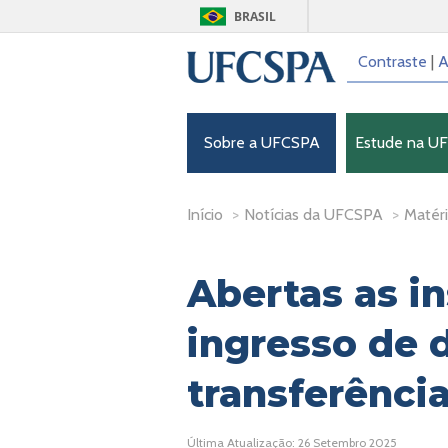
BRASIL
Contraste
|
A
Sobre a UFCSPA
Estude na U
Início
>
Notícias da UFCSPA
>
Matéri
Abertas as in
ingresso de 
transferênci
Última Atualização: 26 Setembro 2025