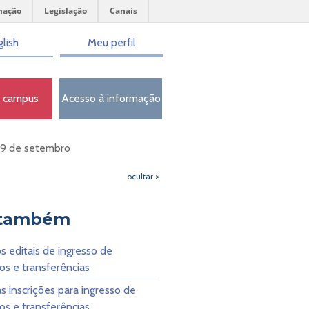
mação
Legislação
Canais
lish
Meu perfil
o campus
Acesso à informação
 19 de setembro
ocultar >
 também
s editais de ingresso de
s e transferências
s inscrições para ingresso de
s e transferências