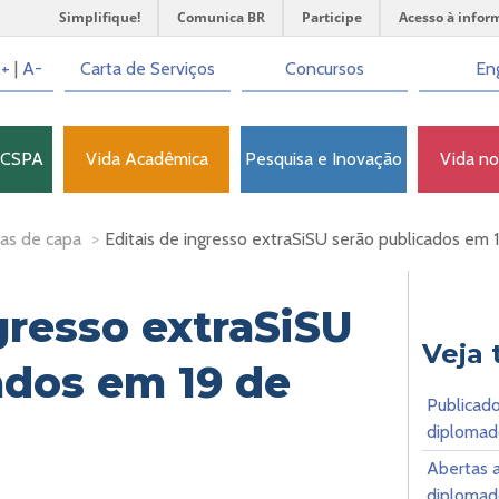
Simplifique!
Comunica BR
Participe
Acesso à infor
+
|
A-
Carta de Serviços
Concursos
Eng
FCSPA
Vida Acadêmica
Pesquisa e Inovação
Vida n
as de capa
>
Editais de ingresso extraSiSU serão publicados em
gresso extraSiSU
Veja
ados em 19 de
Publicado
diplomado
Abertas a
diplomado