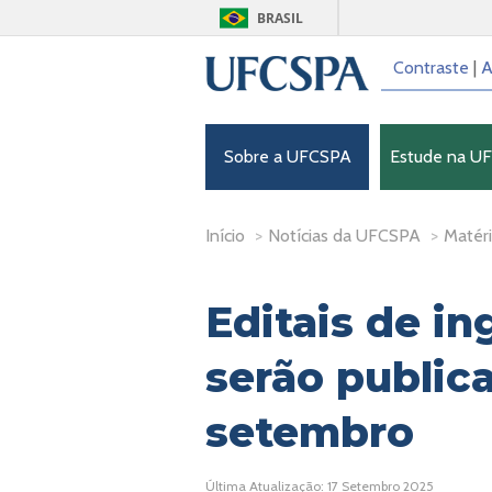
BRASIL
Contraste
|
A
Sobre a UFCSPA
Estude na U
Início
>
Notícias da UFCSPA
>
Matéri
Editais de in
serão public
setembro
Última Atualização: 17 Setembro 2025