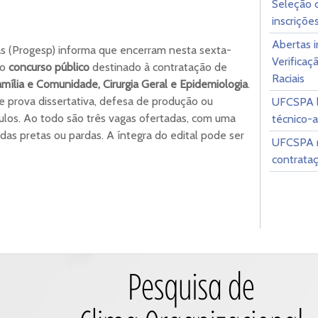
Seleção 
inscriçõe
Abertas i
s (Progesp) informa que encerram nesta sexta-
Verificaç
 o
concurso público
destinado à contratação de
Raciais
mília e Comunidade, Cirurgia Geral e Epidemiologia
.
 prova dissertativa, defesa de produção ou
UFCSPA l
tulos. Ao todo são três vagas ofertadas, com uma
técnico-
as pretas ou pardas. A íntegra do edital pode ser
UFCSPA re
contrata