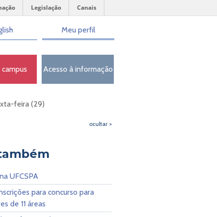
mação
Legislação
Canais
lish
Meu perfil
o campus
Acesso à informação
xta-feira (29)
ocultar >
 também
 na UFCSPA
nscrições para concurso para
es de 11 áreas