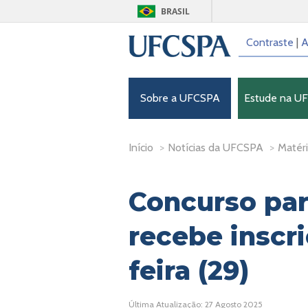
BRASIL
Contraste
|
A
Sobre a UFCSPA
Estude na U
Início
>
Notícias da UFCSPA
>
Matéri
Concurso par
recebe inscri
feira (29)
Última Atualização: 27 Agosto 2025