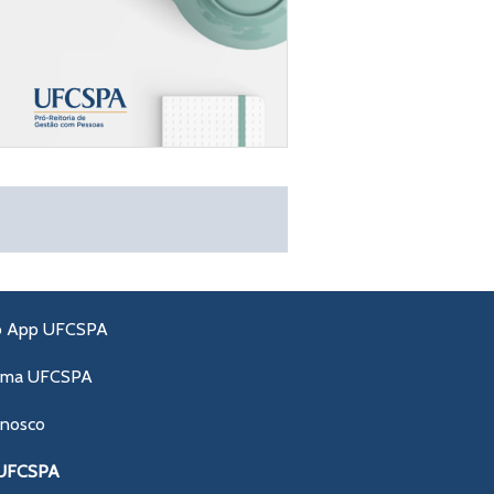
o App UFCSPA
ama UFCSPA
onosco
 UFCSPA