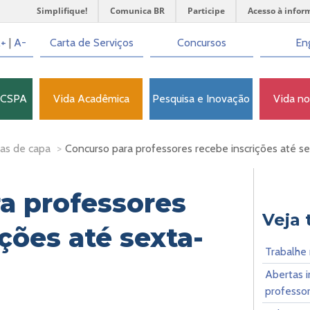
Simplifique!
Comunica BR
Participe
Acesso à infor
+
|
A-
Carta de Serviços
Concursos
Eng
FCSPA
Vida Acadêmica
Pesquisa e Inovação
Vida n
as de capa
>
Concurso para professores recebe inscrições até se
a professores
Veja
ções até sexta-
Trabalhe
Abertas i
professor