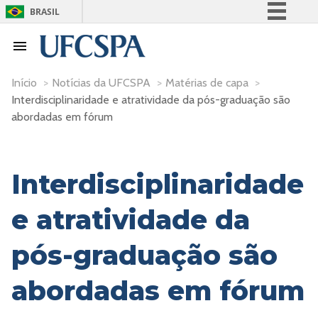
BRASIL
Simplifique!
Comunica BR
Participe
Início
>
Notícias da UFCSPA
>
Matérias de capa
>
Interdisciplinaridade e atratividade da pós-graduação são
Acesso à informação
abordadas em fórum
Legislação
Canais
Interdisciplinaridade
e atratividade da
pós-graduação são
abordadas em fórum