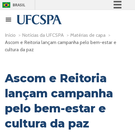
BRASIL
Simplifique!
Comunica BR
Participe
Início
>
Notícias da UFCSPA
>
Matérias de capa
>
Ascom e Reitoria lançam campanha pelo bem-estar e
Acesso à informação
cultura da paz
Legislação
Canais
Ascom e Reitoria
lançam campanha
pelo bem-estar e
cultura da paz