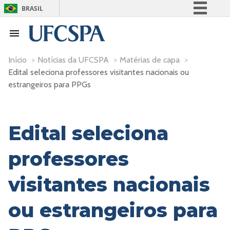
BRASIL
Simplifique!
Comunica BR
Participe
Início
>
Notícias da UFCSPA
>
Matérias de capa
>
Edital seleciona professores visitantes nacionais ou
Acesso à informação
estrangeiros para PPGs
Legislação
Canais
Edital seleciona
professores
visitantes nacionais
ou estrangeiros para