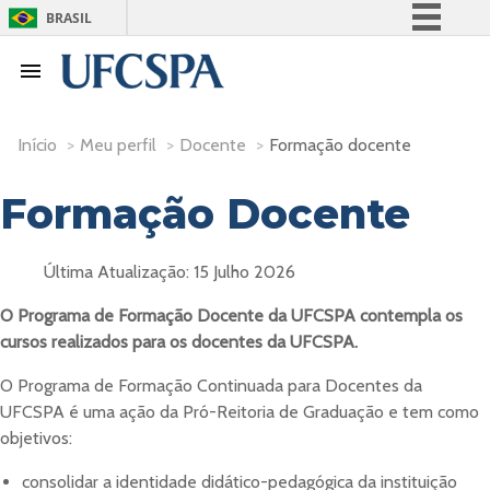
BRASIL
Simplifique!
Comunica BR
Participe
Início
>
Meu perfil
>
Docente
>
Formação docente
Acesso à informação
Legislação
Formação Docente
Canais
Última Atualização: 15 Julho 2026
O Programa de Formação Docente da UFCSPA contempla os
cursos realizados para os docentes da UFCSPA.
O Programa de Formação Continuada para Docentes da
UFCSPA é uma ação da Pró-Reitoria de Graduação e tem como
objetivos:
consolidar a identidade didático-pedagógica da instituição