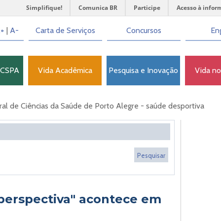
Simplifique!
Comunica BR
Participe
Acesso à infor
+
|
A-
Carta de Serviços
Concursos
Eng
FCSPA
Vida Acadêmica
Pesquisa e Inovação
Vida n
l de Ciências da Saúde de Porto Alegre - saúde desportiva
 perspectiva" acontece em