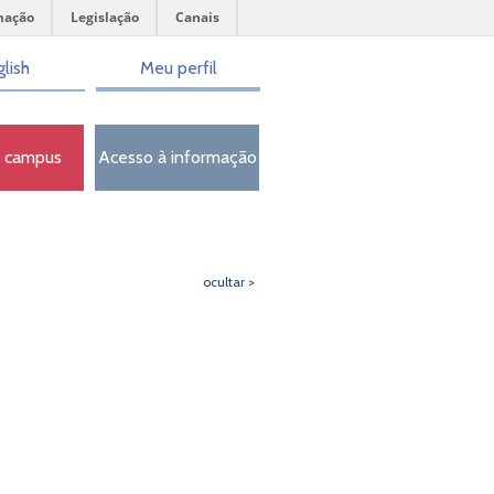
mação
Legislação
Canais
lish
Meu perfil
o campus
Acesso à informação
ocultar >