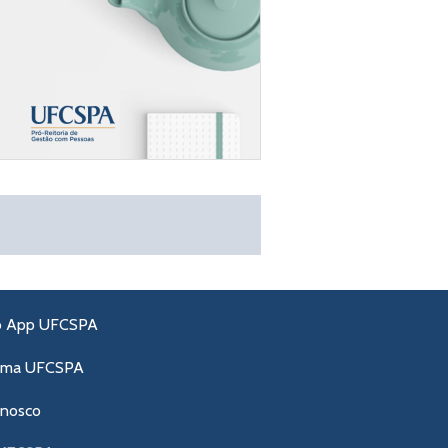
o App UFCSPA
ama UFCSPA
onosco