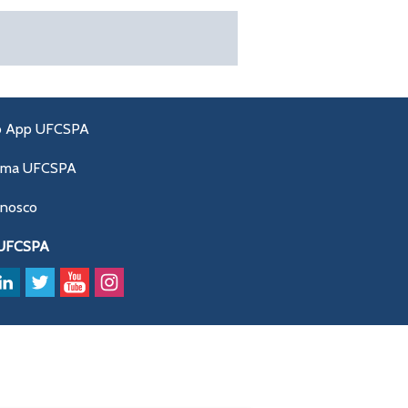
o App UFCSPA
ama UFCSPA
onosco
 UFCSPA