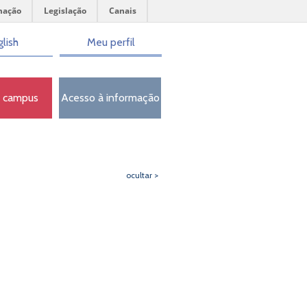
mação
Legislação
Canais
lish
Meu perfil
o campus
Acesso à informação
ocultar >