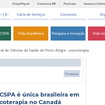
Simplifique!
Comunica BR
Participe
Acesso à infor
+
|
A-
Carta de Serviços
Concursos
Eng
FCSPA
Vida Acadêmica
Pesquisa e Inovação
Vida n
l de Ciências da Saúde de Porto Alegre - psicoterapia
CSPA é única brasileira em
coterapia no Canadá